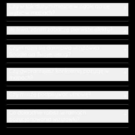
Czy w tak dużym mieście w ogóle da się
+
wybić w mapach?
Ile trwa, zanim zobaczę pierwsze efekty?
+
Czym różni się darmowa wizytówka
+
Google od Twojej usługi?
Czy gwarantujesz konkretną pozycję w
+
mapach?
Czy muszę podpisywać umowę?
+
Co dokładnie robisz w ramach
+
pozycjonowania wizytówki?