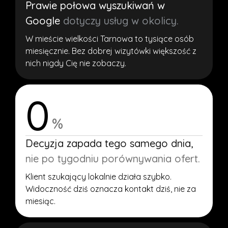
Prawie połowa wyszukiwań w
Google
dotyczy usług w okolicy.
W mieście wielkości Tarnowa to tysiące osób
miesięcznie. Bez dobrej wizytówki większość z
nich nigdy Cię nie zobaczy.
0
%
Decyzja zapada tego samego dnia,
nie po tygodniu porównywania ofert.
Klient szukający lokalnie działa szybko.
Widoczność dziś oznacza kontakt dziś, nie za
miesiąc.