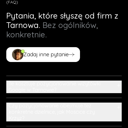
(FAQ)
Pytania, które słyszę od firm z
Tarnowa.
Bez ogólników,
konkretnie.
Zadaj inne pytanie
Zadaj inne pytanie
Ile kosztuje pozycjonowanie wizytówki
+
Google w Tarnowie?
Czy pozycjonowanie obejmuje też
+
konkretne dzielnice, jak Mościce czy
Krzyż?