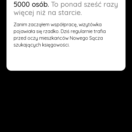
5000 osób.
To ponad sześć razy
więcej niż na starcie.
Zanim zacząłem współpracę, wizytówka
pojawiała się rzadko. Dziś regularnie trafia
przed oczy mieszkańców Nowego Sącza
szukających księgowości.
(START)
Pierwsza trójka w mapach