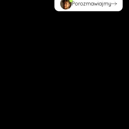
Porozmawiajmy
Porozmawiajmy
(DOWÓD, NIE SLOGAN)
W dużym mieście liczą się
konkrety.
Zobacz, co zmieniło
pozycjonowanie profilu EMZET.
Mechanizm pozycjonowania wizytówki działa tak
samo, niezależnie od skali rynku. Biuro Rachunkowe
EMZET miało słabo widoczny profil. Po kilku
miesiącach pracy liczby wyglądają zupełnie inaczej.