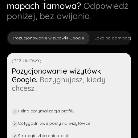
mapach Tarnowa?
Odpowiedź
poniżej, bez owijania.
Pozycjonowanie wizytówki Google
Lokalna dominacja
(BEZ UMOWY)
Pozycjonowanie wizytówki
Google.
Rezygnujesz, kiedy
chcesz.
Pełna optymalizacja profilu
✓
Cotygodniowe posty na wizytówce
✓
Strategia zbierania opinii
✓