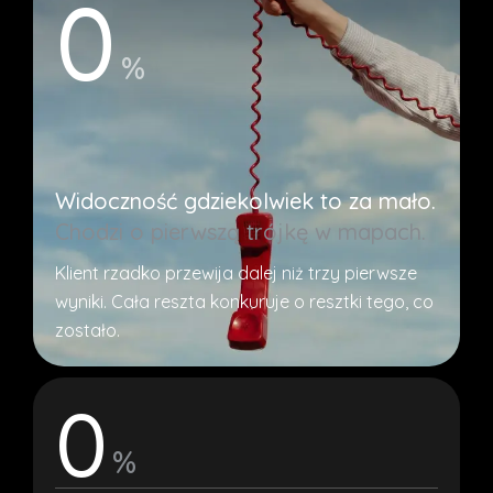
0
%
Widoczność gdziekolwiek to za mało.
Chodzi o pierwszą trójkę w mapach.
Klient rzadko przewija dalej niż trzy pierwsze
wyniki. Cała reszta konkuruje o resztki tego, co
zostało.
0
%