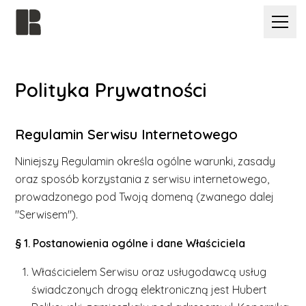
( OPINIE )
( OPINIE )
Polityka Prywatności
( DLACZEGO JA )
( DLACZEGO JA )
Regulamin Serwisu Internetowego
( PROJEKTY )
( PROJEKTY )
Niniejszy Regulamin określa ogólne warunki, zasady
( CENNIK )
oraz sposób korzystania z serwisu internetowego,
( CENNIK )
prowadzonego pod Twoją domeną (zwanego dalej
( WYNIK )
( WYNIK )
"Serwisem").
§ 1. Postanowienia ogólne i dane Właściciela
Porozmawiajmy
Porozmawiajmy
Właścicielem Serwisu oraz usługodawcą usług
świadczonych drogą elektroniczną jest Hubert