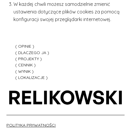
W każdej chwili możesz samodzielnie zmienić
ustawienia dotyczące plików cookies za pomocą
konfiguracji swojej przeglądarki internetowej.
( OPINIE )
( OPINIE )
( DLACZEGO JA )
( DLACZEGO JA )
( PROJEKTY )
( PROJEKTY )
( CENNIK )
( CENNIK )
( WYNIK )
( WYNIK )
( LOKALIZACJE )
( LOKALIZACJE )
POLITYKA PRYWATNOŚCI