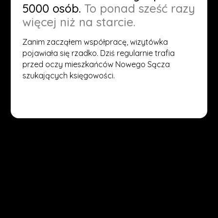
5000 osób.
To ponad sześć razy
więcej niż na starcie.
Zanim zacząłem współpracę, wizytówka
pojawiała się rzadko. Dziś regularnie trafia
przed oczy mieszkańców Nowego Sącza
szukających księgowości.
(START)
Twoja wizytówka w Rzeszowie