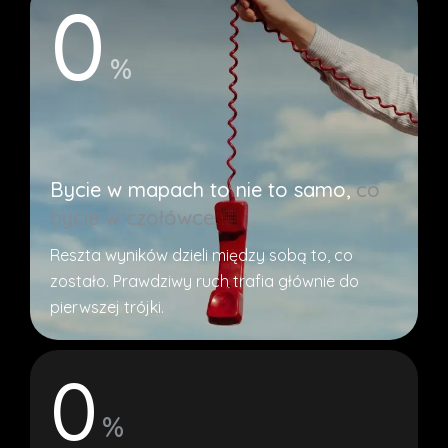
0
%
Bycie w mapach to nie to samo,
co
bycie w czołówce.
Reszta wyników dzieli między sobą to, co
zostało. Prawdziwy ruch trafia głównie do
pierwszej trójki.
0
%