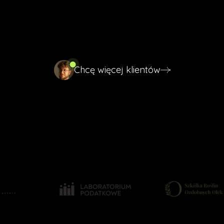
się optymalizacją i pozycjonowaniem Twojej
wizytówki, żeby to Twoja firma była jedną z tych
trzech, nie tą, do której nikt nie dotrze.
Chcę więcej klientów
Chcę więcej klientów
Miejsce w pierwszej trójce map
Regularny napływ nowych zapytań
Silniejsza pozycja niż wczoraj