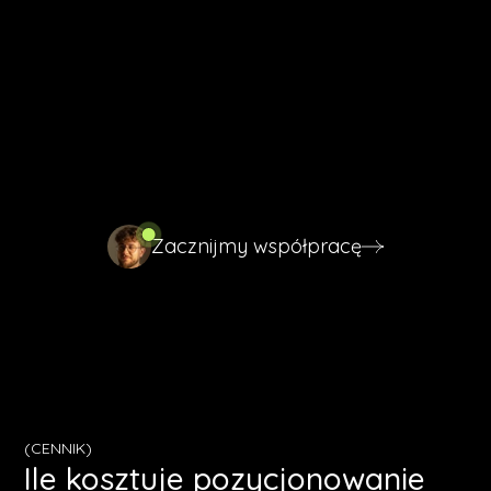
może wyglądać podobnie.
Wystarczy zacząć.
Powiedz mi krótko, czym zajmuje się Twoja firma i jak
wygląda Twoja konkurencja w Rzeszowie. Na tej
podstawie odezwę się w 24 godziny z realną
propozycją.
Zacznijmy współpracę
Zacznijmy współpracę
(CENNIK)
Ile kosztuje pozycjonowanie