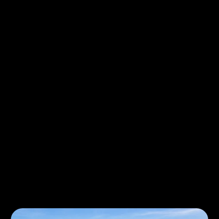
Rzeszów to serce Doliny Lotniczej w
Polsce
W regionie działa ponad 160 firm przemysłu
lotniczego, zatrudniających ponad 23 tysiące osób, a
samo miasto liczy blisko 200 tysięcy mieszkańców i
jako miasto wojewódzkie na Podkarpaciu wciąż
rośnie. To coraz większy rynek, na którym liczba firm
konkurujących o miejsce w mapach Google rośnie
razem z miastem.