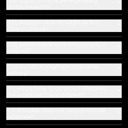
Jak szybko zobaczę pierwsze efekty
+
pozycjonowania?
Czy pozycjonujecie też wizytówki firm z
+
Doliny Lotniczej?
Czy gwarantujecie konkretną pozycję w
+
mapach?
Czy współpraca wymaga podpisania
+
umowy?
Prowadzę firmę na obrzeżach Rzeszowa,
+
nie w centrum. Czy to problem?
Co dokładnie obejmuje pozycjonowanie
+
wizytówki?