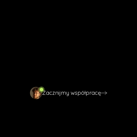
(START)
Twoja wizytówka Google w
Krakowie
może wyglądać tak
samo dobrze.
Napisz, czym zajmuje się Twoja firma i w jakiej jest dziś
sytuacji w mapach. Odpiszę w 24 godziny z konkretną
propozycją, dopasowaną do Twojej branży i
konkurencji w Twojej okolicy.
Zacznijmy współpracę
Zacznijmy współpracę