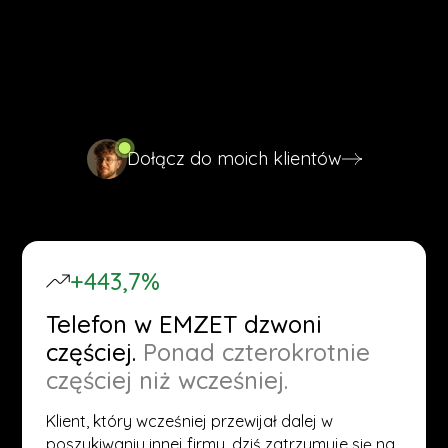
się z czymś, co może dotyczyć też Ciebie - dobrą
usługą, którą trudno było znaleźć w Google. Po kilku
miesiącach systematycznej pracy nad wizytówką
sytuacja wygląda inaczej, co widać poniżej.
Dołącz do moich klientów
Dołącz do moich klientów
+443,7%
Telefon w EMZET dzwoni
częściej.
Ponad czterokrotnie
częściej niż wcześniej.
Klient, który wcześniej przewijał dalej w
poszukiwaniu innej firmy, dziś zatrzymuje się na