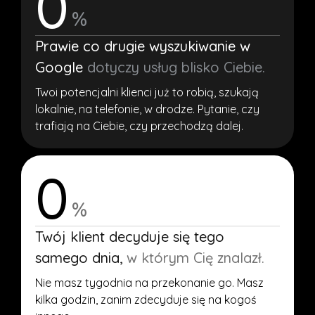
0
%
Prawie co drugie wyszukiwanie w
Google
dotyczy usług blisko Ciebie.
Twoi potencjalni klienci już to robią, szukają
lokalnie, na telefonie, w drodze. Pytanie, czy
trafiają na Ciebie, czy przechodzą dalej.
0
%
Twój klient decyduje się tego
samego dnia,
w którym Cię znalazł.
Nie masz tygodnia na przekonanie go. Masz
kilka godzin, zanim zdecyduje się na kogoś