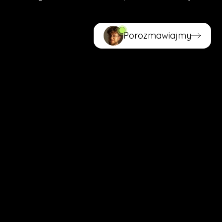
Porozmawiajmy
Porozmawiajmy
(LICZBY, NIE SŁOWA)
Twoja decyzja zasługuje na
dowód.
Zobacz, co pokazują
statystyki w Google.
Biuro Rachunkowe EMZET z Nowego Sącza zmagało