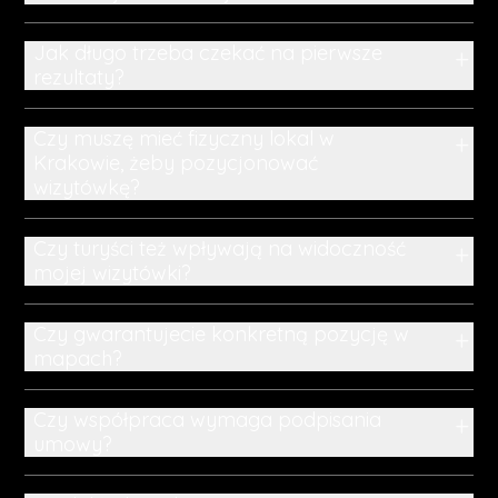
Jak długo trzeba czekać na pierwsze
+
rezultaty?
Czy muszę mieć fizyczny lokal w
+
Krakowie, żeby pozycjonować
wizytówkę?
Czy turyści też wpływają na widoczność
+
mojej wizytówki?
Czy gwarantujecie konkretną pozycję w
+
mapach?
Czy współpraca wymaga podpisania
+
umowy?