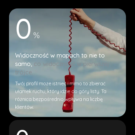
0
%
Widoczność w mapach to nie to
samo,
co widoczność w pierwszej
trójce.
Twój profil może istnieć i mimo to zbierać
ułamek ruchu, który idzie do góry listy. Ta
różnica bezpośrednio wpływa na liczbę
klientów.