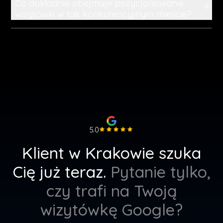
Co dokładnie obejmuje pozycjonowanie
+
wizytówki w tak konkurencyjnym mieście?
5.0
Klient w Krakowie szuka
Cię już teraz.
Pytanie tylko,
czy trafi na Twoją
wizytówkę Google?