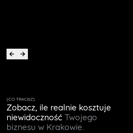
projekt i daje z siebie maksimum, Hubert
będzie świetnym wyborem.
Krystian
CEO PassWorld
(CO TRACISZ)
Zobacz, ile realnie kosztuje
niewidoczność
Twojego
biznesu w Krakowie.