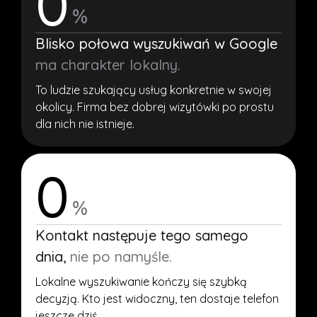
0
%
Blisko połowa wyszukiwań w Google
ma charakter lokalny.
To ludzie szukający usług konkretnie w swojej
okolicy. Firma bez dobrej wizytówki po prostu
dla nich nie istnieje.
0
%
Kontakt następuje tego samego
dnia,
nie po namyśle.
Lokalne wyszukiwanie kończy się szybką
decyzją. Kto jest widoczny, ten dostaje telefon
jeszcze dziś.