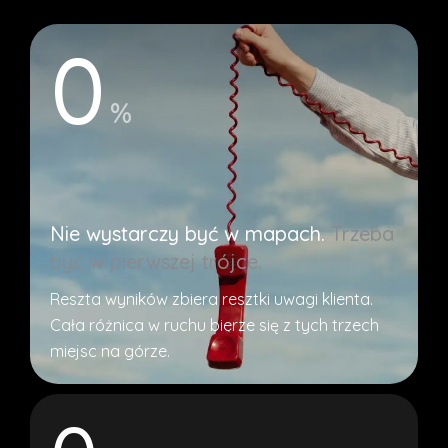
0
%
Nie wystarczy być w mapach.
Trzeba
być w pierwszej trójce.
Reszta wyników zbiera resztki uwagi klienta.
Cała różnica w ruchu bierze się z tych trzech
miejsc na górze.