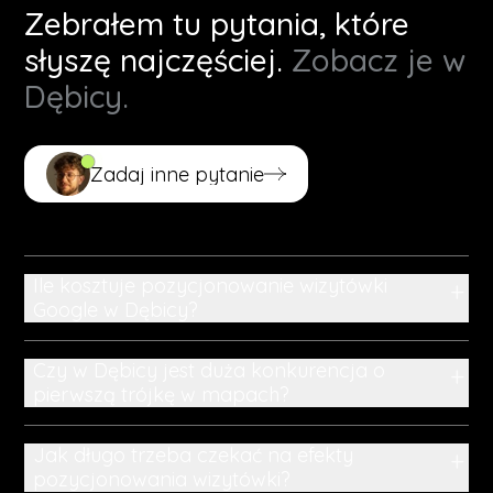
Zebrałem tu pytania, które
słyszę najczęściej.
Zobacz je w
Dębicy.
Zadaj inne pytanie
Zadaj inne pytanie
Ile kosztuje pozycjonowanie wizytówki
+
Google w Dębicy?
Czy w Dębicy jest duża konkurencja o
+
pierwszą trójkę w mapach?
Jak długo trzeba czekać na efekty
+
pozycjonowania wizytówki?