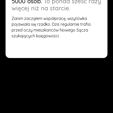
5000 osób.
To ponad sześć razy
więcej niż na starcie.
Zanim zacząłem współpracę, wizytówka
pojawiała się rzadko. Dziś regularnie trafia
przed oczy mieszkańców Nowego Sącza
szukających księgowości.
(START)
Twoja firma z Dębicy może
wyglądać jak EMZET.
Napisz,