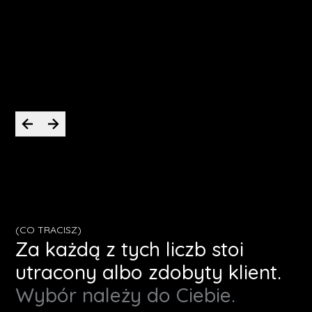
projekt i daje z siebie maksimum, Hubert
będzie świetnym wyborem.
Krystian
CEO PassWorld
(CO TRACISZ)
Za każdą z tych liczb stoi
utracony albo zdobyty klient.
Wybór należy do Ciebie.