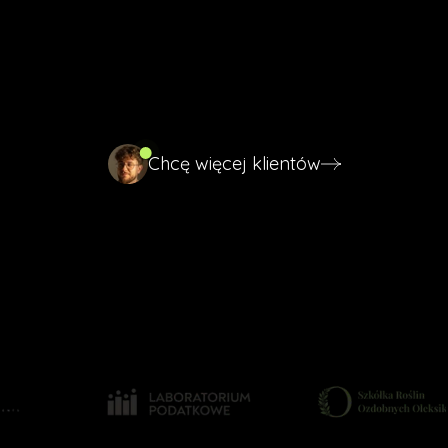
systematycznie pracuje. Zajmuję się
pozycjonowaniem profilu firmy w Google, żeby to
Twoja firma pojawiała się wyżej, kiedy klient szuka
usług w mieście.
Chcę więcej klientów
Chcę więcej klientów
Wyprzedzasz konkurencję w mapach
Aktywny, regularnie odświeżany profil
Więcej telefonów z Dębicy i okolic