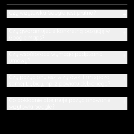
Czy wizytówka Google jest płatna?
+
Czy gwarantujecie konkretną pozycję w
+
Google Maps?
Czy współpraca wymaga podpisania
+
umowy?
Czy pozycjonujesz wizytówki firm spoza
+
samej Dębicy, np. z powiatu dębickiego?
Co dokładnie obejmuje pozycjonowanie
+
wizytówki Google?