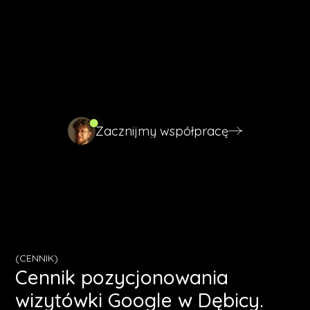
żeby to zrobić.
Krótka wiadomość wystarczy, żebym mógł zacząć.
Napisz, czym zajmuje się Twoja firma, a odpiszę w 24
godziny z konkretami.
Zacznijmy współpracę
Zacznijmy współpracę
(CENNIK)
Cennik pozycjonowania
wizytówki Google w Dębicy.