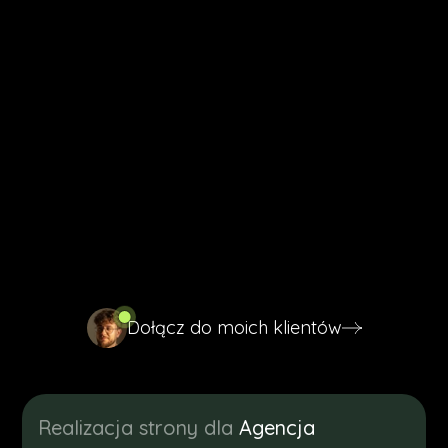
(PROJEKTY)
Strony internetowe Nowy
Sącz,
które już pozyskują
klientów.
Poniżej znajdziesz strony, które zaprojektowałem od
zera dla firm z różnych branż i różnych miast. Każda z
nich ma jedno zadanie, przyciągnąć klienta i
przekonać go do kontaktu.
Dołącz do moich klientów
Dołącz do moich klientów
Realizacja strony dla
Agencja