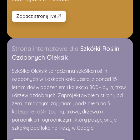
Zobacz stronę live
Zobacz stronę live
Strona internetowa dla
Szkółki Roślin
Ozdobnych Oleksik
Szkółka Oleksik to rodzinna szkółka roślin
ozdobnych w Łaskach koło Jasła, z ponad 15-
letnim doświadczeniem i kolekcją 800+ bylin, traw
i drzew ozdobnych. Zaprojektowałem stronę od
zera, z mocnymi zdjęciami, podziałem na 3
kategorie roślin (byliny, trawy, drzewa) i
poradnikiem ogrodniczym, który pozycjonuje
szkółkę pod lokalne frazy w Google.