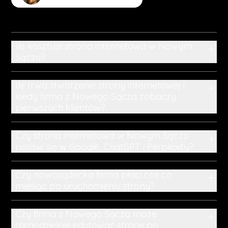
Zadaj inne pytanie
Ile kosztuje strona internetowa w Nowym
+
Sączu?
Ile trwa stworzenie strony internetowej i
+
kiedy firma z Nowego Sącza zobaczy
pierwszych klientów?
Czy strona internetowa w Nowym Sączu
+
pojawi się w Google, ChatGPT i Perplexity?
Czy nowosądecka firma płaci coś co
+
miesiąc po uruchomieniu strony?
Czy firma z Nowego Sącza może
+
samodzielnie edytować stronę po