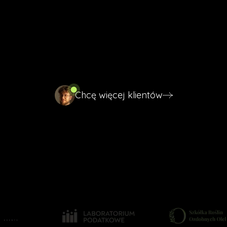
Google. Jeśli Twoja strona nie przekona go w 3
sekundy, klient trafia do konkurencji. Projektuję strony
internetowe dla firm z Nowego Sącza, które nie tylko
przyciągają ruch ale zamieniają go w realne
zapytania i sprzedaż.
Chcę więcej klientów
Chcę więcej klientów
Widoczny w Google i AI dla klientów
Strona, która naprawdę konwertuje
Wyprzedź sądecką konkurencję online