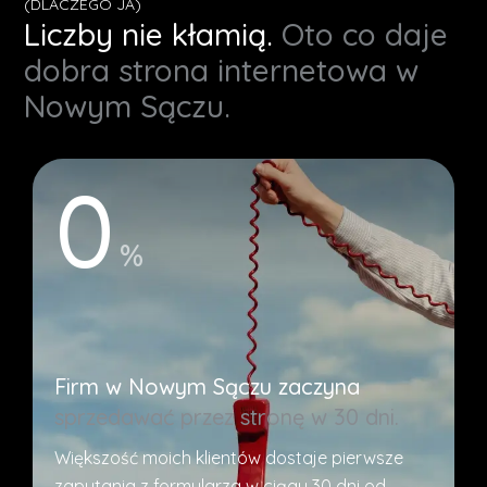
(DLACZEGO JA)
Liczby nie kłamią.
Oto co daje
dobra strona internetowa w
Nowym Sączu.
0
%
Firm w Nowym Sączu zaczyna
sprzedawać przez stronę w 30 dni.
Większość moich klientów dostaje pierwsze
zapytania z formularza w ciągu 30 dni od