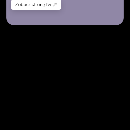
Zobacz stronę live
Zobacz stronę live
(START)
Twoja firma w Nowym Sączu
zasługuje na stronę, która
naprawdę sprzedaje.
Każda moja strona internetowa ma jeden cel —
dostawać zapytania od klientów, nie tylko wizyty.
Napisz mi o swojej firmie, a powiem Ci konkretnie co
mogę dla Ciebie zrobić w Nowym Sączu.