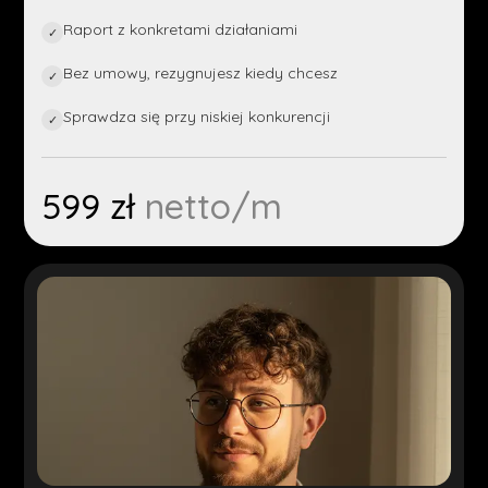
Raport z konkretami działaniami
✓
Bez umowy, rezygnujesz kiedy chcesz
✓
Sprawdza się przy niskiej konkurencji
✓
599 zł
netto/m