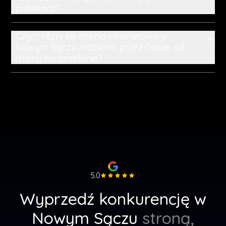
publikacji?
Czym różni się strona internetowa w
+
Nowym Sączu zrobiona przez Ciebie od
strony na szablonie?
5.0
Wyprzedź konkurencję w
Nowym Sączu
stroną,